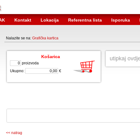
AK
Kontakt
Lokacija
Referentna lista
Isporuka
Nalazite se na:
Grafička kartica
Košarica
proizvoda
Ukupno:
€
<< natrag