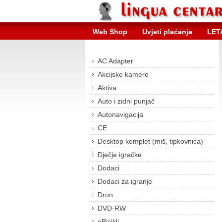
Web Shop
Uvjeti plaćanja
LET
AC Adapter
Akcijske kamere
Aktiva
Auto i zidni punjač
Autonavigacija
CE
Desktop komplet (miš, tipkovnica)
Dječje igračke
Dodaci
Dodaci za igranje
Dron
DVD-RW
eBicikli