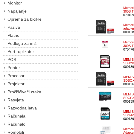
Monitor
Memori
Napajanje
300S 
070459
Oprema za bicikle
Memori
Pasiva
adapt
000128
Platno
Memori
Podloga za miš
300S 
070476
Port replikator
POS
MEM SD
SDR2V
000139
Printer
Procesor
MEM S
SDSQX
Projektor
000126
Pročišćivači zraka
MEM S
SDCG4
Rasvjeta
000139
Razvodna letva
MEM SD
SDG4/
Računala
000139
Računalo
Memori
Romobili
Adapt