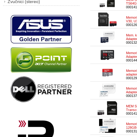
Zvučnici (stereo)
TS64G
000141
Memori
V30, 
000126
Mem. k
Adapt
000132
Memori
Adapt
000144
Memori
adapt
000129
Memori
Adapt
000137
MEM S
Trans
000141
Memori
128GB
000131