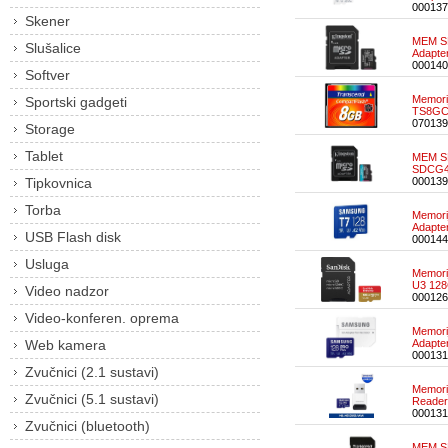
000137
Skener
MEM SD
Slušalice
Adapte
000140
Softver
Memori
Sportski gadgeti
TS8GC
070139
Storage
Tablet
MEM SD
SDCG4
Tipkovnica
000139
Torba
Memori
Adapt
USB Flash disk
000144
Usluga
Memori
U3 12
Video nadzor
000126
Video-konferen. oprema
Memori
Web kamera
Adapt
000131
Zvučnici (2.1 sustavi)
Memori
Zvučnici (5.1 sustavi)
Reade
000131
Zvučnici (bluetooth)
MEM SD