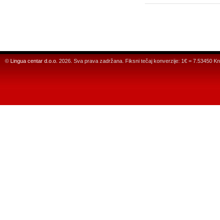
©
Lingua centar d.o.o.
2026. Sva prava zadržana. Fiksni tečaj konverzije: 1€ = 7.53450 Kn