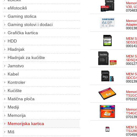
Memori
V30, 
eMotocikli
070483
Gaming stolica
Memori
Gaming stolovi i dodaci
Adapt
000138
Grafička kartica
MEM SD
HDD
SDS3/
000141
Hladnjak
MEM SD
Hladnjak za kućište
SDSQX
000127
Jamstvo
Kabel
MEM SD
SDCG4
000139
Kontroler
Kućište
Memori
TS1GC
Matična ploča
070152
Mediji
Memori
TS4GC
Memorija
070139
Memorijska kartica
MEM SD
TS128
Miš
070459