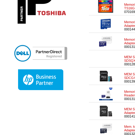
Memori
TS16G
070169
Memori
Adapt
000144
Memori
Adapt
000131
MEM SD
SDSQX
000128
MEM SD
SDCG4
000139
Memori
Reade
000131
MEM SD
Adapte
000141
Mem. k
Adapt
000132