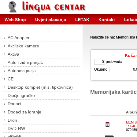
Web Shop
Uvjeti plaćanja
LETAK
Kontakt
Lokac
AC Adapter
Nalazite se na: Memorijska 
Akcijske kamere
Aktiva
Košar
proizvoda
Auto i zidni punjač
Ukupno:
Autonavigacija
CE
Desktop komplet (miš, tipkovnica)
Memorijska kartic
Dječje igračke
Dodaci
Dodaci za igranje
Artikl/š
Dron
MEM SD
TS64G
DVD-RW
070459
eBicikli