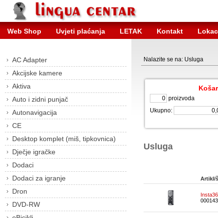
Web Shop
Uvjeti plaćanja
LETAK
Kontakt
Lokac
AC Adapter
Nalazite se na: Usluga
Akcijske kamere
Aktiva
Košar
proizvoda
Auto i zidni punjač
Ukupno:
Autonavigacija
CE
Desktop komplet (miš, tipkovnica)
Usluga
Dječje igračke
Dodaci
Dodaci za igranje
Artikl/š
Dron
Insta3
000143
DVD-RW
eBicikli