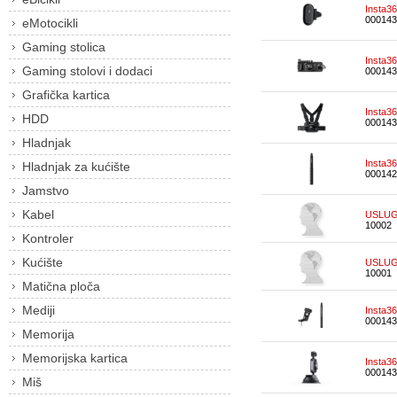
Insta3
000143
eMotocikli
Gaming stolica
Insta3
Gaming stolovi i dodaci
000143
Grafička kartica
Insta3
HDD
000143
Hladnjak
Insta36
Hladnjak za kućište
000142
Jamstvo
Kabel
USLUG
10002
Kontroler
Kućište
USLUG
10001
Matična ploča
Mediji
Insta3
000143
Memorija
Memorijska kartica
Insta3
000143
Miš