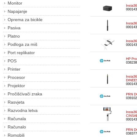
Monitor
Insta3
000143
Napajanje
Oprema za bicikle
Insta36
000143
Pasiva
Platno
Insta36
Podloga za miš
000143
Port replikator
HP Pro
POS
038238
Printer
Insta36
Procesor
DINEE
000143
Projektor
Pročišćivači zraka
PRN D
039102
Rasvjeta
Razvodna letva
Insta36
CINSA
Računala
000143
Računalo
PRN D
038377
Romobili