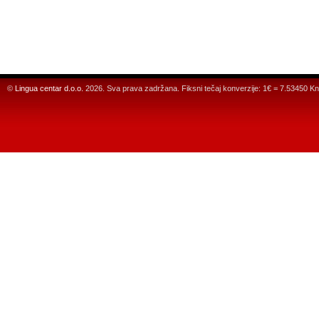
©
Lingua centar d.o.o.
2026. Sva prava zadržana. Fiksni tečaj konverzije: 1€ = 7.53450 Kn