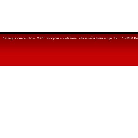
©
Lingua centar d.o.o.
2026. Sva prava zadržana. Fiksni tečaj konverzije: 1€ = 7.53450 Kn