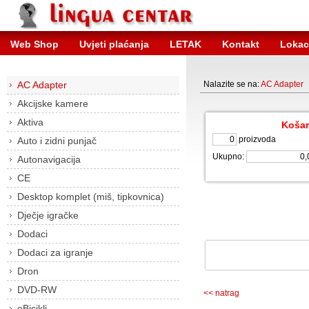
Web Shop
Uvjeti plaćanja
LETAK
Kontakt
Lokac
AC Adapter
Nalazite se na:
AC Adapter
Akcijske kamere
Aktiva
Košar
proizvoda
Auto i zidni punjač
Ukupno:
Autonavigacija
CE
Desktop komplet (miš, tipkovnica)
Dječje igračke
Dodaci
Dodaci za igranje
Dron
DVD-RW
<< natrag
eBicikli