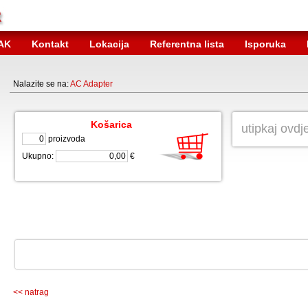
AK
Kontakt
Lokacija
Referentna lista
Isporuka
Nalazite se na:
AC Adapter
Košarica
proizvoda
Ukupno:
€
<< natrag