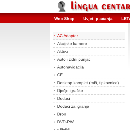
Web Shop
Uvjeti plaćanja
LET
AC Adapter
Akcijske kamere
Aktiva
Auto i zidni punjač
Autonavigacija
CE
Desktop komplet (miš, tipkovnica)
Dječje igračke
Dodaci
Dodaci za igranje
Dron
DVD-RW
eBicikli