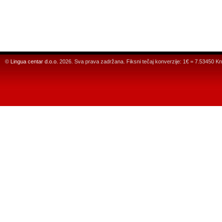
©
Lingua centar d.o.o.
2026. Sva prava zadržana. Fiksni tečaj konverzije: 1€ = 7.53450 Kn