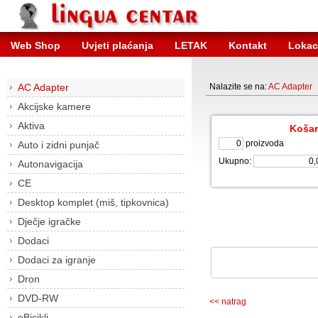
Web Shop
Uvjeti plaćanja
LETAK
Kontakt
Lokac
AC Adapter
Nalazite se na:
AC Adapter
Akcijske kamere
Aktiva
Košar
proizvoda
Auto i zidni punjač
Ukupno:
Autonavigacija
CE
Desktop komplet (miš, tipkovnica)
Dječje igračke
Dodaci
Dodaci za igranje
Dron
DVD-RW
<< natrag
eBicikli