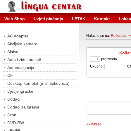
Web Shop
Uvjeti plaćanja
LETAK
Kontakt
Lokac
AC Adapter
Nalazite se na:
Računala
>
Akcijske kamere
Aktiva
Košar
proizvoda
Auto i zidni punjač
Ukupno:
Autonavigacija
CE
Desktop komplet (miš, tipkovnica)
Dječje igračke
Dodaci
Dodaci za igranje
Dron
DVD-RW
<< natrag
eBicikli