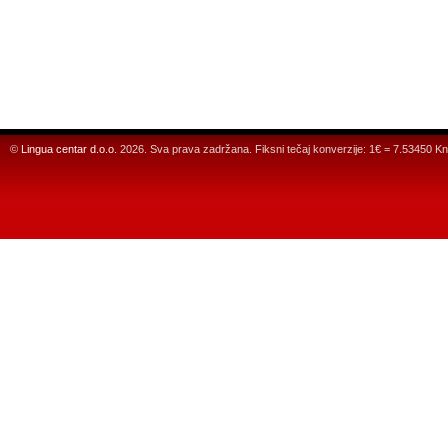
©
Lingua centar d.o.o.
2026. Sva prava zadržana. Fiksni tečaj konverzije: 1€ = 7.53450 Kn