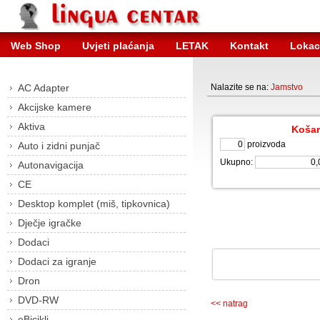
Web Shop
Uvjeti plaćanja
LETAK
Kontakt
Lokac
AC Adapter
Nalazite se na:
Jamstvo
Akcijske kamere
Aktiva
Košar
proizvoda
Auto i zidni punjač
Ukupno:
Autonavigacija
CE
Desktop komplet (miš, tipkovnica)
Dječje igračke
Dodaci
Dodaci za igranje
Dron
DVD-RW
<< natrag
eBicikli