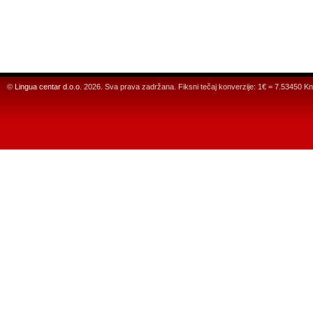
©
Lingua centar d.o.o.
2026. Sva prava zadržana. Fiksni tečaj konverzije: 1€ = 7.53450 Kn