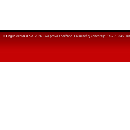
©
Lingua centar d.o.o.
2026. Sva prava zadržana. Fiksni tečaj konverzije: 1€ = 7.53450 Kn