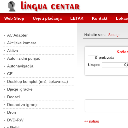
Web Shop
Uvjeti plaćanja
LETAK
Kontakt
Lokac
AC Adapter
Nalazite se na:
Storage
Akcijske kamere
Aktiva
Košar
proizvoda
Auto i zidni punjač
Ukupno:
Autonavigacija
CE
Desktop komplet (miš, tipkovnica)
Dječje igračke
Dodaci
Dodaci za igranje
Dron
DVD-RW
<< natrag
eBicikli