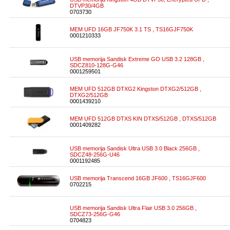
DTVP30/4GB
0703730
MEM UFD 16GB JF750K 3.1 TS , TS16GJF750K
0001210333
USB memorija Sandisk Extreme GO USB 3.2 128GB ,
SDCZ810-128G-G46
0001259501
MEM UFD 512GB DTXG2 Kingston DTXG2/512GB ,
DTXG2/512GB
0001439210
MEM UFD 512GB DTXS KIN DTXS/512GB , DTXS/512GB
0001409282
USB memorija Sandisk Ultra USB 3.0 Black 256GB ,
SDCZ48-256G-U46
0001192485
USB memorija Transcend 16GB JF600 , TS16GJF600
0702215
USB memorija Sandisk Ultra Flair USB 3.0 256GB ,
SDCZ73-256G-G46
0704823