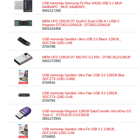
USB memorija Samsung Fit Plus 64GB USB 3.1 MUF-
64AB/APC , MUF-64AB/APC
0001317260
MEM UFD 256GB DT DuoG2 Dual USB-A + USB-C
Kingston DTDEG2/256GB , DTDEG2/256GB
0001415468
USB memorija Sandisk Ultra USB 3.0 Black 128GB ,
SDCZ48-128G-U46
0704788
MEM UFD 128GB DT MICRO G2 KIN , DTMC3G2/128GB
0001272992
USB memorija Sandisk Ultra Flair USB 3.0 128GB Blue ,
SDCZ73-128G-G46B
0704916
USB memorija Sandisk Ultra Flair USB 3.0 128GB ,
SDCZ73-128G-G46
0704784
USB memorija Kingston 128GB DataTraveler microDuo G3
Type-C , DTDUO3CG3/128GB
0001272943
USB memorija Sandisk Ultra Fit USB 3.1 128GB ,
SDCZ430-128G-G46
0704893