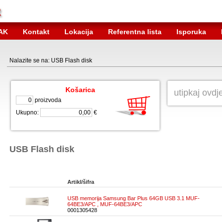
AK
Kontakt
Lokacija
Referentna lista
Isporuka
Nalazite se na: USB Flash disk
Košarica
proizvoda
Ukupno:
€
USB Flash disk
Artikl/šifra
USB memorija Samsung Bar Plus 64GB USB 3.1 MUF-
64BE3/APC , MUF-64BE3/APC
0001305428