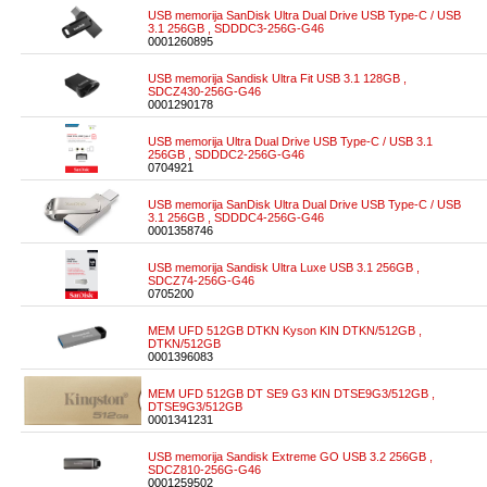
USB memorija SanDisk Ultra Dual Drive USB Type-C / USB
3.1 256GB , SDDDC3-256G-G46
0001260895
USB memorija Sandisk Ultra Fit USB 3.1 128GB ,
SDCZ430-256G-G46
0001290178
USB memorija Ultra Dual Drive USB Type-C / USB 3.1
256GB , SDDDC2-256G-G46
0704921
USB memorija SanDisk Ultra Dual Drive USB Type-C / USB
3.1 256GB , SDDDC4-256G-G46
0001358746
USB memorija Sandisk Ultra Luxe USB 3.1 256GB ,
SDCZ74-256G-G46
0705200
MEM UFD 512GB DTKN Kyson KIN DTKN/512GB ,
DTKN/512GB
0001396083
MEM UFD 512GB DT SE9 G3 KIN DTSE9G3/512GB ,
DTSE9G3/512GB
0001341231
USB memorija Sandisk Extreme GO USB 3.2 256GB ,
SDCZ810-256G-G46
0001259502