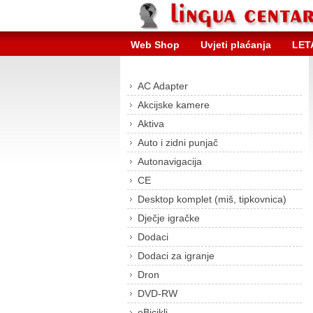
Web Shop
Uvjeti plaćanja
LET
AC Adapter
Akcijske kamere
Aktiva
Auto i zidni punjač
Autonavigacija
CE
Desktop komplet (miš, tipkovnica)
Dječje igračke
Dodaci
Dodaci za igranje
Dron
DVD-RW
eBicikli