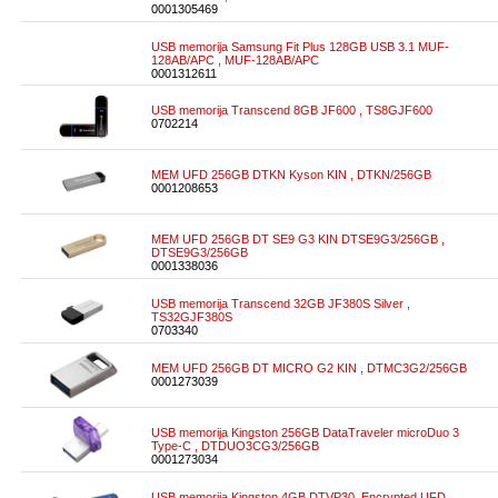
0001305469
USB memorija Samsung Fit Plus 128GB USB 3.1 MUF-
128AB/APC , MUF-128AB/APC
0001312611
USB memorija Transcend 8GB JF600 , TS8GJF600
0702214
MEM UFD 256GB DTKN Kyson KIN , DTKN/256GB
0001208653
MEM UFD 256GB DT SE9 G3 KIN DTSE9G3/256GB ,
DTSE9G3/256GB
0001338036
USB memorija Transcend 32GB JF380S Silver ,
TS32GJF380S
0703340
MEM UFD 256GB DT MICRO G2 KIN , DTMC3G2/256GB
0001273039
USB memorija Kingston 256GB DataTraveler microDuo 3
Type-C , DTDUO3CG3/256GB
0001273034
USB memorija Kingston 4GB DTVP30, Encrypted UFD ,