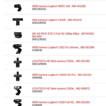
WEB kamera Logitech BRIO 100 , 960-001585
0001363311
Web kamera Logitech C925E , 960-001076
0001190932
WC AS ROG EYE S Full HD 1080p 60fps , 90YH0350-
B2UA00
0001236201
WEB kamera Logitech C922 Pro Stream , 960-001088
0198240
LOGITECH HD Web kamera C920e , 960-001360
0001329046
WEB kamera Logitech C920S HD Pro , 960-001252
0494469
LOGITECH HD Web kamera C930e , 960-000972
0292455
WEB kamera Logitech C920 Full HD , 960-001055
0190945