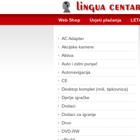
Web Shop
Uvjeti plaćanja
LET
AC Adapter
Akcijske kamere
Aktiva
Auto i zidni punjač
Autonavigacija
CE
Desktop komplet (miš, tipkovnica)
Dječje igračke
Dodaci
Dodaci za igranje
Dron
DVD-RW
eBicikli