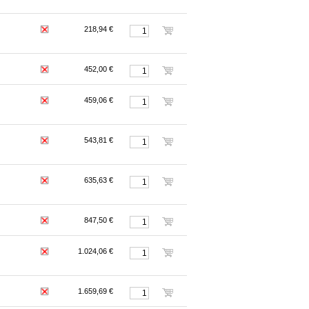
218,94 €
452,00 €
459,06 €
543,81 €
635,63 €
847,50 €
1.024,06 €
1.659,69 €