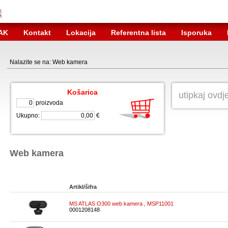
AK
Kontakt
Lokacija
Referentna lista
Isporuka
Nalazite se na: Web kamera
Košarica
proizvoda
Ukupno:
€
Web kamera
Artikl/šifra
MS ATLAS O300 web kamera , MSP11001
0001208148