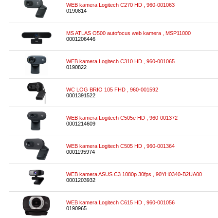
WEB kamera Logitech C270 HD , 960-001063
0190814
MS ATLAS O500 autofocus web kamera , MSP11000
0001206446
WEB kamera Logitech C310 HD , 960-001065
0190822
WC LOG BRIO 105 FHD , 960-001592
0001391522
WEB kamera Logitech C505e HD , 960-001372
0001214609
WEB kamera Logitech C505 HD , 960-001364
0001195974
WEB kamera ASUS C3 1080p 30fps , 90YH0340-B2UA00
0001203932
WEB kamera Logitech C615 HD , 960-001056
0190965