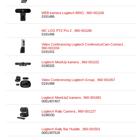
WEB kamera Logitech BRIO , 960-001106
0191486
WC LOG PTZ Pro 2 , 960-001186
0191496
Video Conferencing Logitech ConferenceCam Connect ,
960-001034
0191431
Logitech MeetUp kamera , 960-001102
0198325
Video Conferencing Logitech Group , 960-001057
0191488
Logitech MeetUp2 kamera , 960-001681
0001407407
Logitech Rally Camera , 960-001227
0198330
Logitech Rally Bar Huddle , 960-001501
0001397518