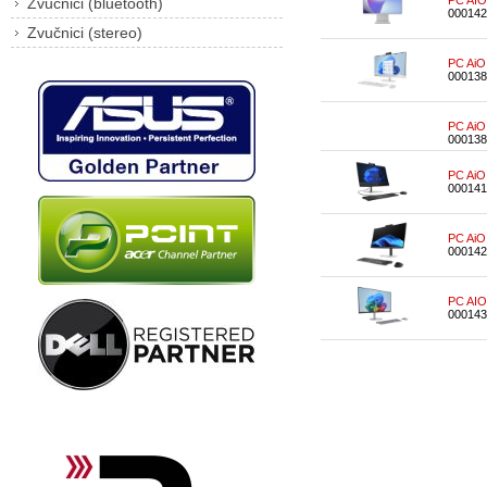
PC AIO
Zvučnici (bluetooth)
000142
Zvučnici (stereo)
PC AiO
000138
PC AiO
000138
PC AiO
000141
PC AiO
000142
PC AIO
000143