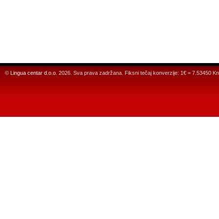
©
Lingua centar d.o.o.
2026. Sva prava zadržana. Fiksni tečaj konverzije: 1€ = 7.53450 Kn