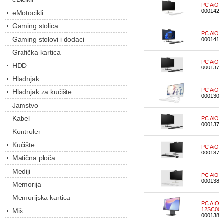
PC AiO
000142
eMotocikli
Gaming stolica
PC AiO
Gaming stolovi i dodaci
000141
Grafička kartica
PC AiO
HDD
000137
Hladnjak
PC AiO
Hladnjak za kućište
000130
Jamstvo
Kabel
PC AiO
000137
Kontroler
Kućište
PC AiO
000137
Matična ploča
Mediji
PC AiO
000138
Memorija
Memorijska kartica
PC AIO
12SC0
Miš
000138