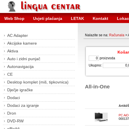
Web Shop
Uvjeti plaćanja
LETAK
Kontakt
Lokac
AC Adapter
Nalazite se na:
Računala
> 
Akcijske kamere
Aktiva
Košar
proizvoda
Auto i zidni punjač
Ukupno:
Autonavigacija
CE
Desktop komplet (miš, tipkovnica)
All-in-One
Dječje igračke
Dodaci
Dodaci za igranje
Artikl/š
Dron
PC AiO
000137
DVD-RW
eBicikli