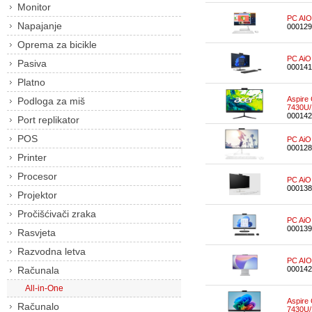
Monitor
PC AI
Napajanje
000129
Oprema za bicikle
PC AiO
Pasiva
000141
Platno
Aspire
Podloga za miš
7430U
000142
Port replikator
POS
PC AiO
000128
Printer
Procesor
PC AiO
000138
Projektor
Pročišćivači zraka
PC AiO
000139
Rasvjeta
Razvodna letva
PC AIO
Računala
000142
All-in-One
Aspire
Računalo
7430U