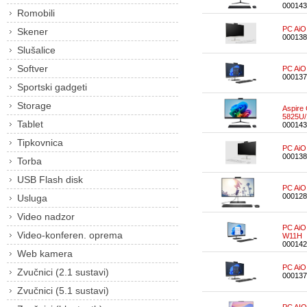
000143
Romobili
PC AiO
Skener
000138
Slušalice
Softver
PC AiO
000137
Sportski gadgeti
Storage
Aspire
5825U/
Tablet
000143
Tipkovnica
PC AiO
000138
Torba
USB Flash disk
PC AiO
000128
Usluga
Video nadzor
PC AiO
Video-konferen. oprema
W11H
000142
Web kamera
PC AiO
Zvučnici (2.1 sustavi)
000137
Zvučnici (5.1 sustavi)