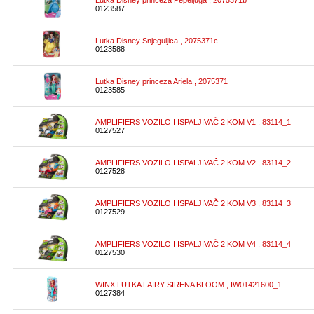
Lutka Disney princeza Pepeljuga , 2075371b
0123587
Lutka Disney Snjeguljica , 2075371c
0123588
Lutka Disney princeza Ariela , 2075371
0123585
AMPLIFIERS VOZILO I ISPALJIVAČ 2 KOM V1 , 83114_1
0127527
AMPLIFIERS VOZILO I ISPALJIVAČ 2 KOM V2 , 83114_2
0127528
AMPLIFIERS VOZILO I ISPALJIVAČ 2 KOM V3 , 83114_3
0127529
AMPLIFIERS VOZILO I ISPALJIVAČ 2 KOM V4 , 83114_4
0127530
WINX LUTKA FAIRY SIRENA BLOOM , IW01421600_1
0127384