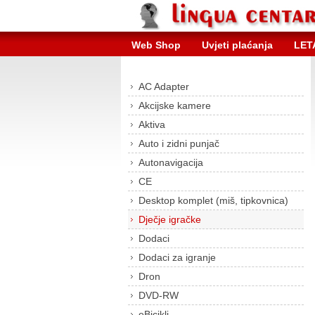
Web Shop
Uvjeti plaćanja
LET
AC Adapter
Akcijske kamere
Aktiva
Auto i zidni punjač
Autonavigacija
CE
Desktop komplet (miš, tipkovnica)
Dječje igračke
Dodaci
Dodaci za igranje
Dron
DVD-RW
eBicikli