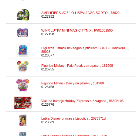
AMPLIFIERS VOZILO I ISPALJIVAČ SORTO , 78622
0127252
WINX LUTKA MINI MAGIC TYNIX , IW01351500
0127198
DigiBirds - stalak heksagon s ptičicom SORTO, kolekcija1 ,
88023
0126577
Figurice Mickey i Pajo Patak vatrogasci , 181908
0126755
Figurice Minnie i Daisy na pikniku , 181960
0126758
Vlak na baterije Holiday Express s 3 vagona , 9669H-06
0125776
Lutka Disney princeza Ljepotica , 2075371d
0123589