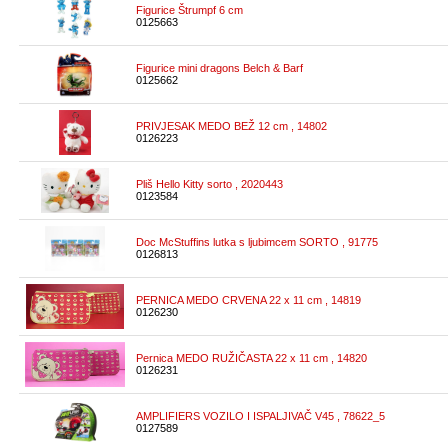
Figurice Štrumpf 6 cm
0125663
Figurice mini dragons Belch & Barf
0125662
PRIVJESAK MEDO BEŽ 12 cm , 14802
0126223
Pliš Hello Kitty sorto , 2020443
0123584
Doc McStuffins lutka s ljubimcem SORTO , 91775
0126813
PERNICA MEDO CRVENA 22 x 11 cm , 14819
0126230
Pernica MEDO RUŽIČASTA 22 x 11 cm , 14820
0126231
AMPLIFIERS VOZILO I ISPALJIVAČ V45 , 78622_5
0127589