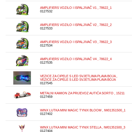
AMPLIFIERS VOZILO I ISPALJIVAČ V1 , 78622_1
0127532
AMPLIFIERS VOZILO I ISPALJIVAČ V2 , 78622_2
0127533
AMPLIFIERS VOZILO I ISPALJIVAČ V3 , 78622_3
0127534
AMPLIFIERS VOZILO I ISPALJIVAČ V4 , 78622_4
0127535
VEZICE ZA CIPELE S LED SVJETLIMA PLAVA BOJA ,
VEZICE ZA CIPELE S LED SVJETLIMA PLAVA BOJA
0127545
METALNI KAMION ZA PRIJEVOZ AUTIĆA SORTO , 15211
0127459
WINX LUTKA MINI MAGIC TYNIX BLOOM , IW01351500_1
0127402
WINX LUTKA MINI MAGIC TYNIX STELLA , IW01351500_3
0127404