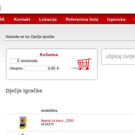
AK
Kontakt
Lokacija
Referentna lista
Isporuka
Nalazite se na: Dječje igračke
Košarica
proizvoda
Ukupno:
€
Dječje igračke
Artikl/šifra
Aparat za kavu , 3150
0124273