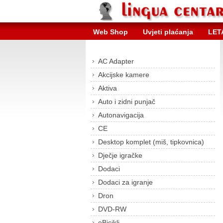
Web Shop
Uvjeti plaćanja
LET
AC Adapter
Akcijske kamere
Aktiva
Auto i zidni punjač
Autonavigacija
CE
Desktop komplet (miš, tipkovnica)
Dječje igračke
Dodaci
Dodaci za igranje
Dron
DVD-RW
eBicikli