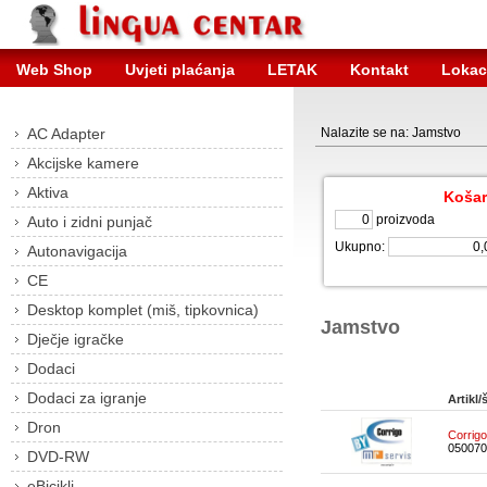
Web Shop
Uvjeti plaćanja
LETAK
Kontakt
Lokac
AC Adapter
Nalazite se na: Jamstvo
Akcijske kamere
Aktiva
Košar
proizvoda
Auto i zidni punjač
Ukupno:
Autonavigacija
CE
Desktop komplet (miš, tipkovnica)
Jamstvo
Dječje igračke
Dodaci
Dodaci za igranje
Artikl/š
Dron
Corrigo
050070
DVD-RW
eBicikli