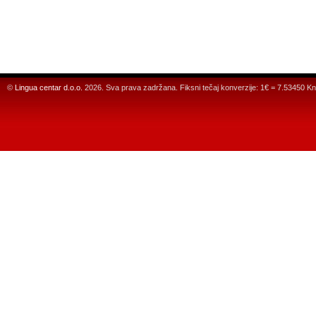
©
Lingua centar d.o.o.
2026. Sva prava zadržana. Fiksni tečaj konverzije: 1€ = 7.53450 Kn