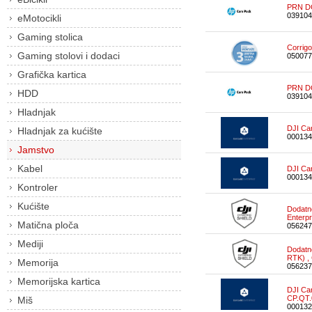
PRN D
039104
eMotocikli
Gaming stolica
Corrigo
Gaming stolovi i dodaci
050077
Grafička kartica
PRN D
HDD
039104
Hladnjak
DJI Ca
Hladnjak za kućište
000134
Jamstvo
Kabel
DJI Ca
000134
Kontroler
Kućište
Dodatno
Enterp
Matična ploča
056247
Mediji
Dodatno
RTK) ,
Memorija
056237
Memorijska kartica
DJI Ca
CP.QT.
Miš
000132