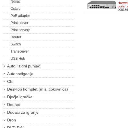
Nosač
Huawei
ports 
Ostalo
000136
PoE adapter
Print server
Print serverp
Router
Switch
Transceiver
USB Hub
Auto i zidni punjač
Autonavigacija
CE
Desktop komplet (miš, tipkovnica)
Dječje igračke
Dodaci
Dodaci za igranje
Dron
DVD-RW