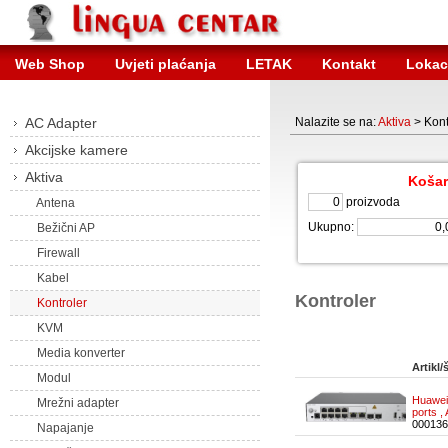
Web Shop
Uvjeti plaćanja
LETAK
Kontakt
Lokac
AC Adapter
Nalazite se na:
Aktiva
> Kont
Akcijske kamere
Aktiva
Košar
proizvoda
Antena
Ukupno:
Bežični AP
Firewall
Kabel
Kontroler
Kontroler
KVM
Media konverter
Artikl/š
Modul
Huawei
Mrežni adapter
ports 
000136
Napajanje