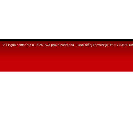
©
Lingua centar d.o.o.
2026. Sva prava zadržana. Fiksni tečaj konverzije: 1€ = 7.53450 Kn