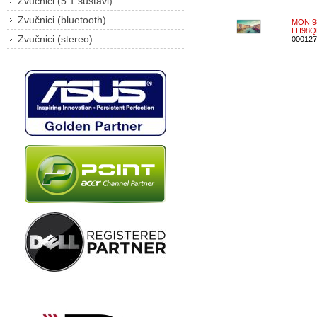
Zvučnici (5.1 sustavi)
Zvučnici (bluetooth)
MON 9
LH98
Zvučnici (stereo)
000127