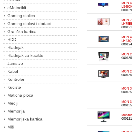
MON 4
LS49D
eMotocikli
000139
Gaming stolica
MON 7
Gaming stolovi i dodaci
LH75B
000121
Grafička kartica
MON 4
HDD
LH43
000124
Hladnjak
MON 24
Hladnjak za kućište
000135
Jamstvo
Kabel
MON 27
000135
Kontroler
Kućište
MON 32
000135
Matična ploča
MON 32
Mediji
000135
Memorija
Monito
Memorijska kartica
000121
Miš