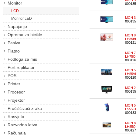
MON 38
Monitor
000135
LCD
MON 38
Monitor LED
000135
Napajanje
Oprema za bicikle
MON 8
LH85B
Pasiva
000121
Platno
MON 7
LH75
Podloga za miš
000126
Port replikator
MON 5
LH55
POS
000120
Printer
MON 27
Procesor
000135
Projektor
MON 5
Pročišćivači zraka
LS55C
000133
Rasvjeta
MON 8
Razvodna letva
LH85
000127
Računala