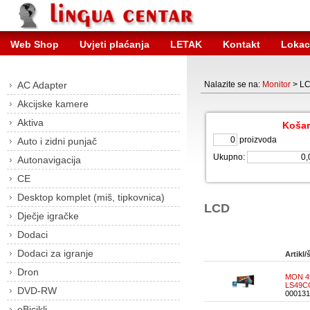
Web Shop
Uvjeti plaćanja
LETAK
Kontakt
Lokac
AC Adapter
Nalazite se na:
Monitor
> L
Akcijske kamere
Aktiva
Košar
proizvoda
Auto i zidni punjač
Ukupno:
Autonavigacija
CE
Desktop komplet (miš, tipkovnica)
LCD
Dječje igračke
Dodaci
Dodaci za igranje
Artikl/š
Dron
MON 4
LS49C
DVD-RW
000131
eBicikli