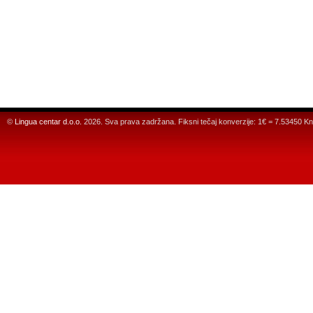
©
Lingua centar d.o.o.
2026. Sva prava zadržana. Fiksni tečaj konverzije: 1€ = 7.53450 Kn