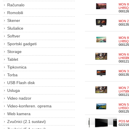
Računalo
MON 8
LH85
000126
Romobili
Skener
MON 27
000135
Slušalice
Softver
MON 8
LH85
Sportski gadgeti
000125
Storage
MON 6
LH65B
Tablet
000121
Tipkovnica
MON 31
Torba
000135
USB Flash disk
MON 7
Usluga
LH75B
000121
Video nadzor
MON 5
Video-konferen. oprema
LH55
000125
Web kamera
Zvučnici (2.1 sustavi)
POS MO
022216