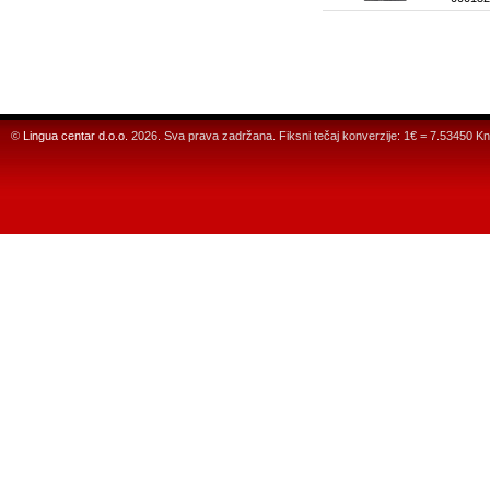
©
Lingua centar d.o.o.
2026. Sva prava zadržana. Fiksni tečaj konverzije: 1€ = 7.53450 Kn