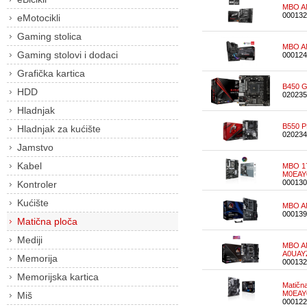
MBO AM
000132
eMotocikli
Gaming stolica
MBO A
Gaming stolovi i dodaci
000124
Grafička kartica
B450 
HDD
020235
Hladnjak
B550 
Hladnjak za kućište
020234
Jamstvo
Kabel
MBO 1
M0EAY
000130
Kontroler
Kućište
MBO A
000139
Matična ploča
Mediji
MBO A
A0UAY
Memorija
000132
Memorijska kartica
Matičn
M0EAY
Miš
000122