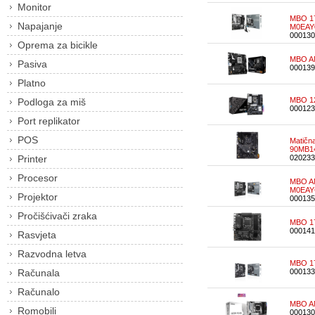
Monitor
MBO 17
Napajanje
M0EAY
000130
Oprema za bicikle
MBO A
Pasiva
000139
Platno
MBO 1
Podloga za miš
000123
Port replikator
POS
Matičn
90MB1
Printer
020233
Procesor
MBO AM
M0EAY
Projektor
000135
Pročišćivači zraka
MBO 17
000141
Rasvjeta
Razvodna letva
MBO 17
Računala
000133
Računalo
MBO A
Romobili
000130