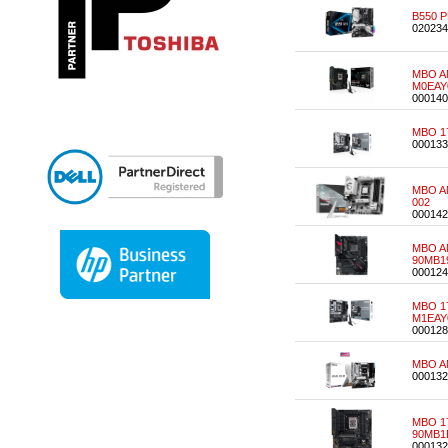
B550 
020234
MBO A
M0EAY
000140
MBO 17
000133
MBO AM
002
000142
MBO AM
90MB1
000124
MBO 17
M1EAY
000128
MBO A
000132
MBO 1
90MB1
000132