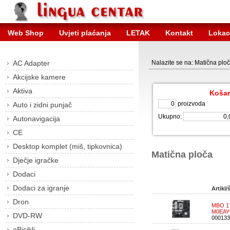
Web Shop
Uvjeti plaćanja
LETAK
Kontakt
Lokac
AC Adapter
Nalazite se na: Matična plo
Akcijske kamere
Aktiva
Košar
proizvoda
Auto i zidni punjač
Ukupno:
Autonavigacija
CE
Desktop komplet (miš, tipkovnica)
Matična ploča
Dječje igračke
Dodaci
Dodaci za igranje
Artikl/š
Dron
MBO 1
M0EAY
DVD-RW
000133
eBicikli