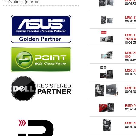
MBO 1
Zvučnici (stereo)
000133
MBO 1
000130
MBO 17
7D99-0
000135
MBO AM
003
000142
MBO AM
000135
MBO A
000140
B550 
020234
MBO A
000129