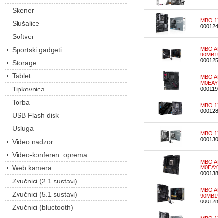
Skener
MBO 1
Slušalice
000124
Softver
Sportski gadgeti
MBO AM
90MB1
000125
Storage
Tablet
MBO A
M0EAY
Tipkovnica
000119
Torba
MBO 1
000128
USB Flash disk
Usluga
MBO 17
000130
Video nadzor
Video-konferen. oprema
MBO A
Web kamera
M0EAY
000138
Zvučnici (2.1 sustavi)
MBO AM
Zvučnici (5.1 sustavi)
90MB1
000128
Zvučnici (bluetooth)