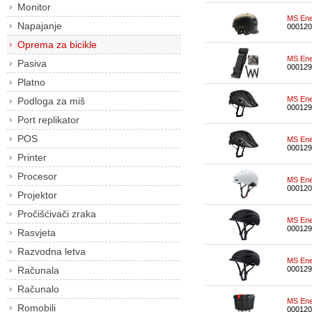
Monitor
MS Ene
Napajanje
000120
Oprema za bicikle
MS Ene
Pasiva
000129
Platno
MS Ene
Podloga za miš
000129
Port replikator
POS
MS Ene
000129
Printer
Procesor
MS Ene
000120
Projektor
Pročišćivači zraka
MS Ene
000129
Rasvjeta
Razvodna letva
MS Ene
Računala
000129
Računalo
MS Ene
Romobili
000120