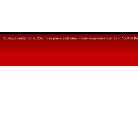
©
Lingua centar d.o.o.
2026. Sva prava zadržana. Fiksni tečaj konverzije: 1€ = 7.53450 Kn