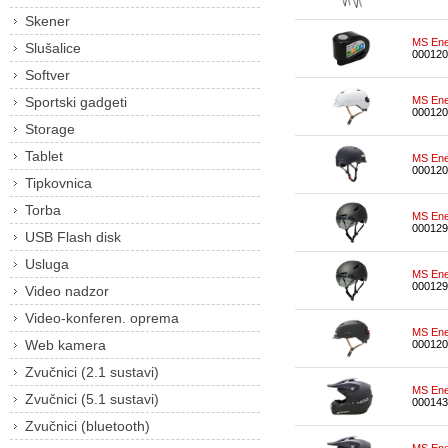
Skener
MS Ene
Slušalice
000120
Softver
Sportski gadgeti
MS Ene
000120
Storage
Tablet
MS Ene
000120
Tipkovnica
Torba
MS Ene
000129
USB Flash disk
Usluga
MS Ene
000129
Video nadzor
Video-konferen. oprema
MS Ene
Web kamera
000120
Zvučnici (2.1 sustavi)
MS Ene
Zvučnici (5.1 sustavi)
000143
Zvučnici (bluetooth)