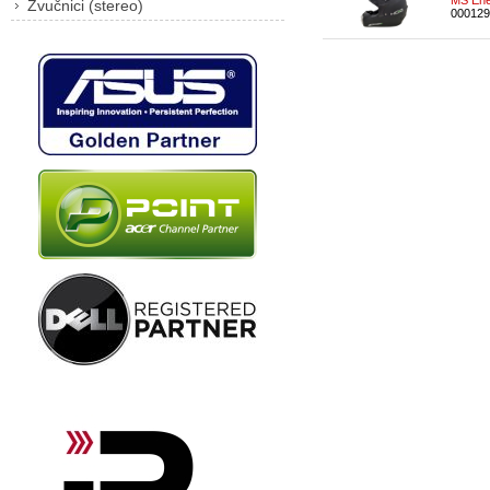
MS Ene
Zvučnici (stereo)
000129