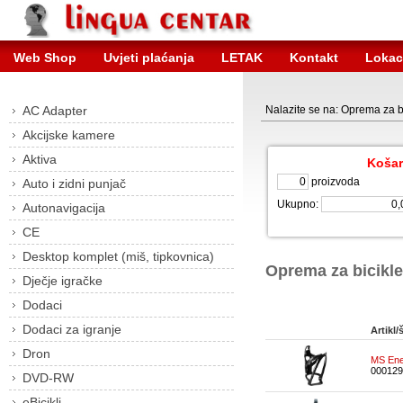
Web Shop
Uvjeti plaćanja
LETAK
Kontakt
Lokac
AC Adapter
Nalazite se na: Oprema za b
Akcijske kamere
Aktiva
Košar
proizvoda
Auto i zidni punjač
Ukupno:
Autonavigacija
CE
Desktop komplet (miš, tipkovnica)
Oprema za bicikle
Dječje igračke
Dodaci
Dodaci za igranje
Artikl/š
Dron
MS Ene
000129
DVD-RW
eBicikli