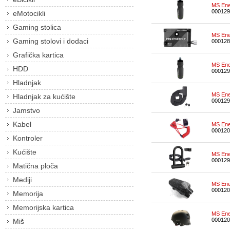
MS Ene
000129
eMotocikli
Gaming stolica
MS Ene
Gaming stolovi i dodaci
000128
Grafička kartica
MS Ene
HDD
000129
Hladnjak
MS Ener
Hladnjak za kućište
000129
Jamstvo
Kabel
MS Ene
000120
Kontroler
Kućište
MS Ene
000129
Matična ploča
Mediji
MS Ene
000120
Memorija
Memorijska kartica
MS Ene
000120
Miš