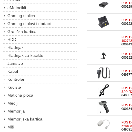
POS D
000129
eMotocikli
Gaming stolica
POS D
Gaming stolovi i dodaci
000122
Grafička kartica
POS D
HDD
102742
000143
Hladnjak
POS D
Hladnjak za kućište
000132
Jamstvo
Kabel
POS DO
049377
Kontroler
Kućište
POS D
SPP-R2
Matična ploča
049357
Mediji
POS D
000134
Memorija
Memorijska kartica
POS D
K608-0
Miš
049391