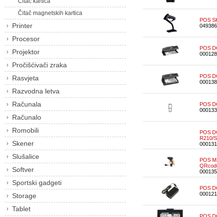
Čitač kartica
Čitač magnetskih kartica
POS SK
Printer
049386
Procesor
POS DO
Projektor
000128
Pročišćivači zraka
POS DO
Rasvjeta
000138
Razvodna letva
Računala
POS DO
000133
Računalo
Romobili
POS DO
R210/
Skener
000131
Slušalice
POS MS
QRcod
Softver
000135
Sportski gadgeti
POS DO
000121
Storage
Tablet
POS D