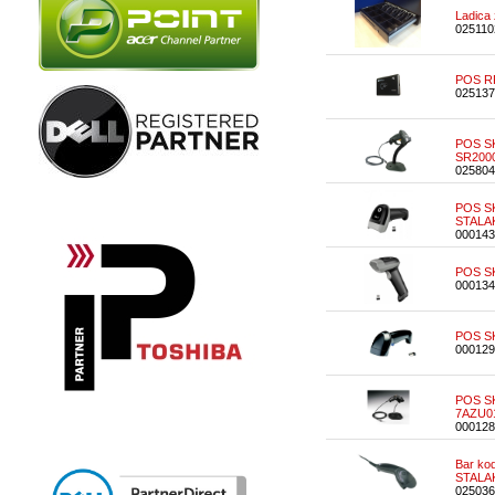
Ladica
025110
POS RF
025137
POS SK
SR200
025804
POS SK
STALA
000143
POS SK
000134
POS SK
000129
POS SK
7AZU0
000128
Bar ko
STALA
025036