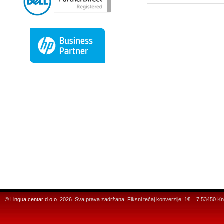
©
Lingua centar d.o.o.
2026. Sva prava zadržana. Fiksni tečaj konverzije: 1€ = 7.53450 Kn