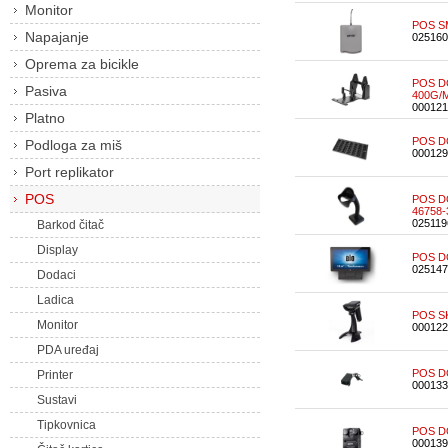
Monitor
POS S
Napajanje
025160
Oprema za bicikle
POS DO
Pasiva
400G/
000121
Platno
POS DO
Podloga za miš
000129
Port replikator
POS
POS DO
46758-
025119
Barkod čitač
Display
POS D
025147
Dodaci
Ladica
POS SK
Monitor
000122
PDA uređaj
POS DO
Printer
000133
Sustavi
Tipkovnica
POS D
000139