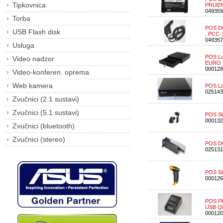
Tipkovnica
PRIJEN
049359
Torba
POS DO
USB Flash disk
, PCC-
049357
Usluga
POS La
Video nadzor
EURO
000128
Video-konferen. oprema
Web kamera
POS La
025143
Zvučnici (2.1 sustavi)
Zvučnici (5.1 sustavi)
POS SK
000132
Zvučnici (bluetooth)
Zvučnici (stereo)
POS DO
025131
POS SK
000126
POS PR
USB Q
000120