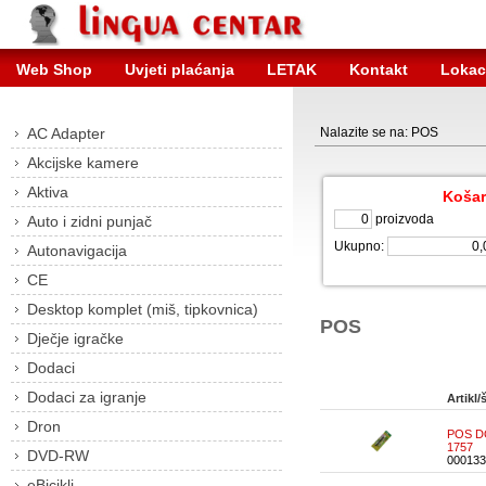
Web Shop
Uvjeti plaćanja
LETAK
Kontakt
Lokac
AC Adapter
Nalazite se na: POS
Akcijske kamere
Aktiva
Košar
proizvoda
Auto i zidni punjač
Ukupno:
Autonavigacija
CE
Desktop komplet (miš, tipkovnica)
POS
Dječje igračke
Dodaci
Dodaci za igranje
Artikl/š
Dron
POS DO
1757
DVD-RW
000133
eBicikli