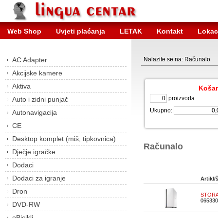
Web Shop
Uvjeti plaćanja
LETAK
Kontakt
Lokac
AC Adapter
Nalazite se na: Računalo
Akcijske kamere
Aktiva
Košar
proizvoda
Auto i zidni punjač
Ukupno:
Autonavigacija
CE
Desktop komplet (miš, tipkovnica)
Računalo
Dječje igračke
Dodaci
Dodaci za igranje
Artikl/š
Dron
STORA
065330
DVD-RW
eBicikli