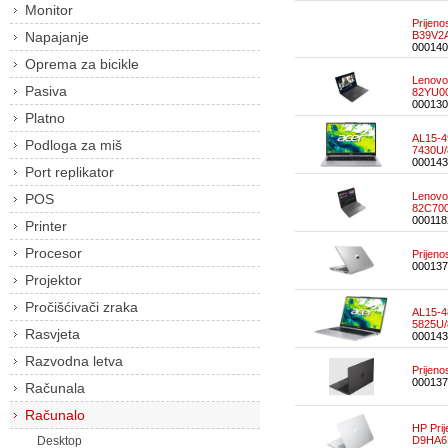
Monitor
Prijen
Napajanje
B39V2
000140
Oprema za bicikle
Lenovo
Pasiva
82YU0
000130
Platno
AL15-4
Podloga za miš
7430U/
000143
Port replikator
Lenovo
POS
82C70
000118
Printer
Procesor
Prijen
000137
Projektor
Pročišćivači zraka
AL15-4
5825U/
Rasvjeta
000143
Razvodna letva
Prijen
000137
Računala
Računalo
HP Pri
Desktop
D9HA6