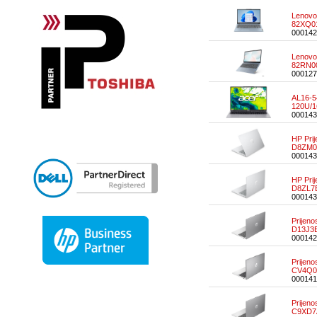
Lenovo
82XQ0
000142
Lenovo
82RN0
000127
AL16-5
120U/1
000143
HP Pri
D8ZM0
000143
HP Pri
D8ZL7
000143
Prijen
D13J3
000142
Prijen
CV4Q0
000141
Prijen
C9XD7