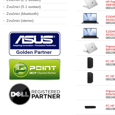
HP Pri
590F9
Zvučnici (5.1 sustavi)
000123
Zvučnici (bluetooth)
E1504F
40/16G
Zvučnici (stereo)
000142
E1504F
40/16G
000142
Prijen
B9PV9
000139
PC HP 
000138
PC HP 
000138
Prijen
B39V3
000140
PC HP 
000138