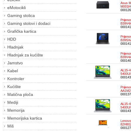
Asus M
M001H
eMotocikli
000126
Gaming stolica
Prijen
Gaming stolovi i dodaci
B39V4
000141
Grafička kartica
Prijen
HDD
B39SX
000141
Hladnjak
Prijen
Hladnjak za kućište
B39V4
000140
Jamstvo
Kabel
AL15-4
5400U/
000143
Kontroler
Kućište
Prijen
AA1M2
Matična ploča
000137
Mediji
AL15-4
5400U
Memorija
000143
Memorijska kartica
Lenovo 
82H80
Miš
000127