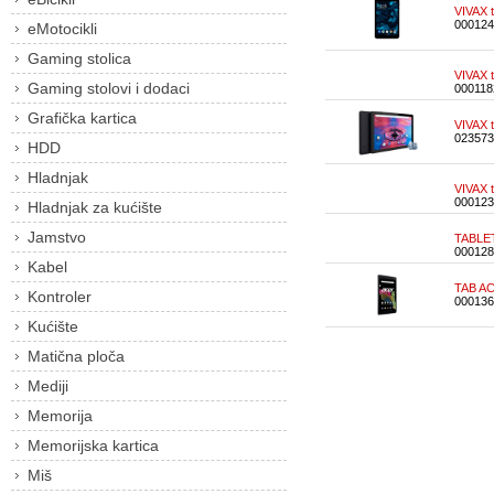
VIVAX 
000124
eMotocikli
Gaming stolica
VIVAX 
Gaming stolovi i dodaci
000118
Grafička kartica
VIVAX 
023573
HDD
Hladnjak
VIVAX 
000123
Hladnjak za kućište
Jamstvo
TABLE
000128
Kabel
TAB AC
Kontroler
000136
Kućište
Matična ploča
Mediji
Memorija
Memorijska kartica
Miš