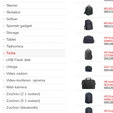
092801
Skener
MS AGO
Slušalice
000121
Softver
MS AGO
Sportski gadgeti
000121
Storage
HP Eve
Tablet
A08KKA
000138
Tipkovnica
Torba
HP Ruk
1E7D6
000138
USB Flash disk
Usluga
NOT DO
000140
Video nadzor
Video-konferen. oprema
HP torb
3E2U6
Web kamera
000126
Zvučnici (2.1 sustavi)
HP Eve
A08KLU
Zvučnici (5.1 sustavi)
000138
Zvučnici (bluetooth)
HP Eve