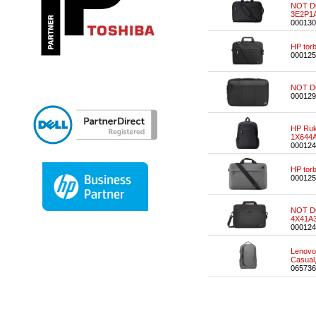
NOT DO
3E2P1
000130
HP tor
000125
NOT DO
000129
HP Ruk
1X644
000124
HP tor
000125
NOT DO
4X41A3
000124
Lenovo 
Casual
065736