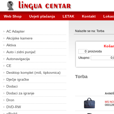
Web Shop
Uvjeti plaćanja
LETAK
Kontakt
Lokac
AC Adapter
Nalazite se na: Torba
Akcijske kamere
Aktiva
Košar
proizvoda
Auto i zidni punjač
Ukupno:
Autonavigacija
CE
Desktop komplet (miš, tipkovnica)
Torba
Dječje igračke
Dodaci
Dodaci za igranje
Artikl/š
Dron
MS NOT
000128
DVD-RW
eBicikli