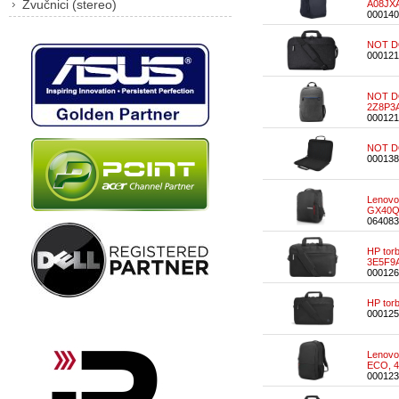
Zvučnici (stereo)
A08JXA
000140
NOT DO
000121
NOT DO
2Z8P3
000121
NOT DO
000138
Lenovo 
GX40Q
064083
HP torb
3E5F9
000126
HP tor
000125
Lenovo 
ECO, 4
000123