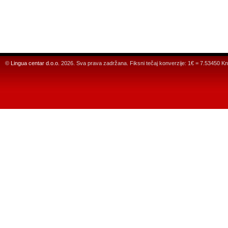
©
Lingua centar d.o.o.
2026. Sva prava zadržana. Fiksni tečaj konverzije: 1€ = 7.53450 Kn