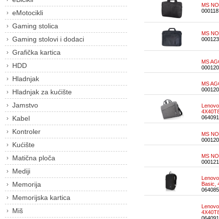
MS NOT
000118
eMotocikli
Gaming stolica
MS NOT
Gaming stolovi i dodaci
000123
Grafička kartica
MS AGO
HDD
000120
Hladnjak
MS AGO
000120
Hladnjak za kućište
Jamstvo
Lenovo 
4X40T8
Kabel
064091
Kontroler
MS NOT
000120
Kućište
MS NOT
Matična ploča
000121
Mediji
Lenovo 
Memorija
Basic,
064085
Memorijska kartica
Lenovo 
Miš
4X40T8
064091