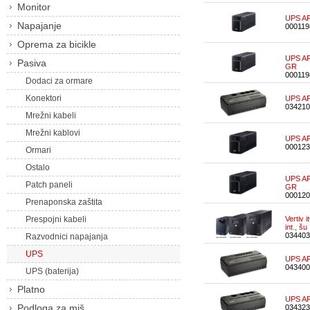
Monitor
UPS AP
Napajanje
000119
Oprema za bicikle
UPS AP
Pasiva
GR
000119
Dodaci za ormare
Konektori
UPS AP
034210
Mrežni kabeli
Mrežni kablovi
UPS AP
000123
Ormari
Ostalo
UPS AP
Patch paneli
GR
000120
Prenaponska zaštita
Prespojni kabeli
Vertiv
int., š
034403
Razvodnici napajanja
UPS
UPS AP
043400
UPS (baterija)
Platno
UPS AP
Podloga za miš
034323