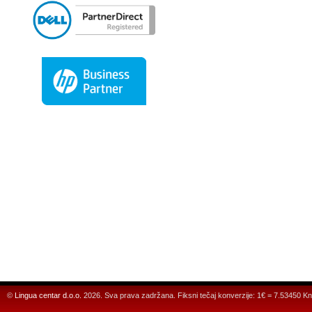
©
Lingua centar d.o.o.
2026. Sva prava zadržana. Fiksni tečaj konverzije: 1€ = 7.53450 Kn