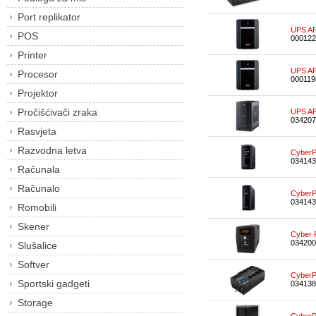
Port replikator
UPS AP
POS
000122
Printer
UPS AP
Procesor
000119
Projektor
Pročišćivači zraka
UPS A
034207
Rasvjeta
Razvodna letva
Cyber
034143
Računala
Računalo
CyberP
034143
Romobili
Skener
Cyber 
034200
Slušalice
Softver
Cyber
Sportski gadgeti
034138
Storage