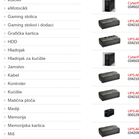
Cyber
034502
eMotocikli
Gaming stolica
UPS AP
Gaming stolovi i dodaci
034210
Grafička kartica
UPS AP
HDD
034210
Hladnjak
Cyber
Hladnjak za kućište
034503
Jamstvo
Kabel
UPS AP
034210
Kontroler
Kućište
UPS AP
034210
Matična ploča
Mediji
UPS AP
000129
Memorija
Memorijska kartica
UPS AP
034209
Miš