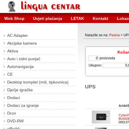
Web Shop
Uvjeti plaćanja
LETAK
Kontakt
Lokac
AC Adapter
Nalazite se na:
Pasiva
> UP
Akcijske kamere
Aktiva
Košar
proizvoda
Auto i zidni punjač
Ukupno:
Autonavigacija
CE
Desktop komplet (miš, tipkovnica)
UPS
Dječje igračke
Dodaci
Dodaci za igranje
Artikl/š
Dron
CyberP
BU650
DVD-RW
000137
eBicikli