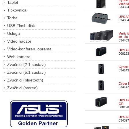
CyberP
Tablet
deskto
034324
Tipkovnica
UPS AP
Torba
034054
USB Flash disk
Usluga
Vertiv
int., š
034403
Video nadzor
Video-konferen. oprema
UPS AP
000123
Web kamera
Zvučnici (2.1 sustavi)
CyberP
034143
Zvučnici (5.1 sustavi)
Zvučnici (bluetooth)
Cyber
034142
Zvučnici (stereo)
UPS AP
GR
000120
UPS A
034327