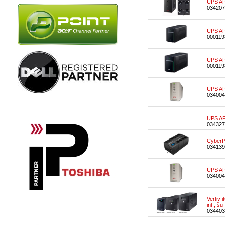
UPS A
034207
UPS AP
000119
UPS AP
000119
UPS AP
034004
UPS A
034327
Cyber
034139
UPS AP
034004
Vertiv
int., š
034403