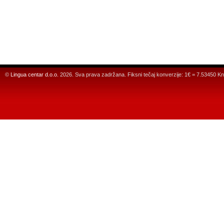
©
Lingua centar d.o.o.
2026. Sva prava zadržana. Fiksni tečaj konverzije: 1€ = 7.53450 Kn