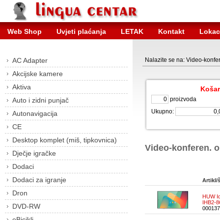
Web Shop
Uvjeti plaćanja
LETAK
Kontakt
Lokac
AC Adapter
Nalazite se na: Video-konf
Akcijske kamere
Aktiva
Košar
proizvoda
Auto i zidni punjač
Ukupno:
Autonavigacija
CE
Desktop komplet (miš, tipkovnica)
Video-konferen. 
Dječje igračke
Dodaci
Dodaci za igranje
Artikl/š
Dron
HUW Id
IHB2-
DVD-RW
000137
eBicikli