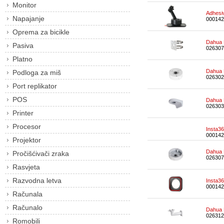
Monitor
Adhesi
Napajanje
000142
Oprema za bicikle
Dahua 
Pasiva
026307
Platno
Dahua 
Podloga za miš
026302
Port replikator
POS
Dahua 
026303
Printer
Procesor
Insta3
000142
Projektor
Dahua 
Pročišćivači zraka
026307
Rasvjeta
Razvodna letva
Insta3
000142
Računala
Računalo
Dahua 
026312
Romobili