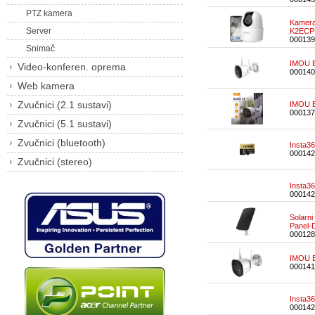
PTZ kamera
Kamera
Server
K2ECP
000139
Snimač
IMOU B
Video-konferen. oprema
000140
Web kamera
Zvučnici (2.1 sustavi)
IMOU B
000137
Zvučnici (5.1 sustavi)
Zvučnici (bluetooth)
Insta3
000142
Zvučnici (stereo)
Insta3
000142
Solarni
Panel-
000128
IMOU B
000141
Insta3
000142