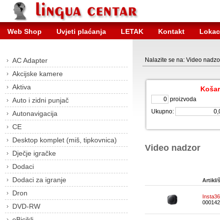
Web Shop
Uvjeti plaćanja
LETAK
Kontakt
Lokac
AC Adapter
Nalazite se na: Video nadzo
Akcijske kamere
Aktiva
Košar
proizvoda
Auto i zidni punjač
Ukupno:
Autonavigacija
CE
Desktop komplet (miš, tipkovnica)
Video nadzor
Dječje igračke
Dodaci
Dodaci za igranje
Artikl/š
Dron
Insta3
000142
DVD-RW
eBicikli