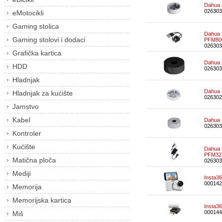
Dahua 
026303
eMotocikli
Gaming stolica
Dahua 
Gaming stolovi i dodaci
PFM80
026303
Grafička kartica
Dahua 
HDD
026303
Hladnjak
Dahua 
Hladnjak za kućište
026302
Jamstvo
Kabel
Dahua 
026303
Kontroler
Kućište
Dahua 
PFM32
Matična ploča
026303
Mediji
Insta3
000142
Memorija
Memorijska kartica
Insta3
000144
Miš