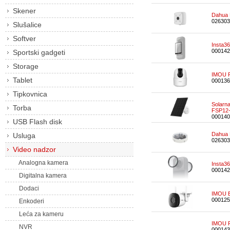
Skener
Dahua 
026303
Slušalice
Softver
Insta3
000142
Sportski gadgeti
Storage
IMOU R
Tablet
000136
Tipkovnica
Solarn
Torba
FSP12
000140
USB Flash disk
Dahua 
Usluga
026303
Video nadzor
Analogna kamera
Insta3
000142
Digitalna kamera
Dodaci
IMOU B
000125
Enkoderi
Leća za kameru
IMOU R
NVR
000143