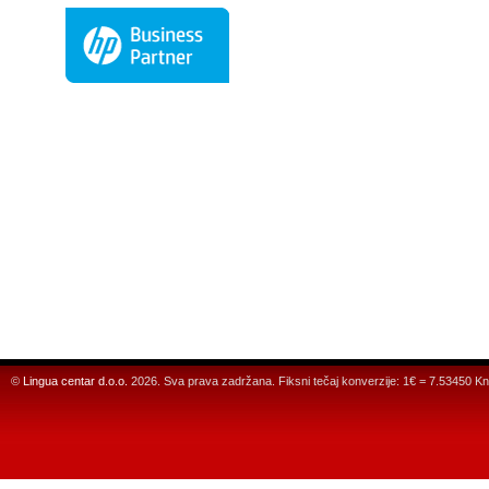
©
Lingua centar d.o.o.
2026. Sva prava zadržana. Fiksni tečaj konverzije: 1€ = 7.53450 Kn