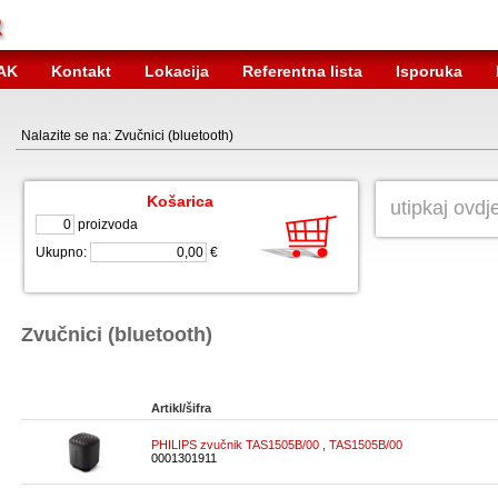
AK
Kontakt
Lokacija
Referentna lista
Isporuka
Nalazite se na: Zvučnici (bluetooth)
Košarica
proizvoda
Ukupno:
€
Zvučnici (bluetooth)
Artikl/šifra
PHILIPS zvučnik TAS1505B/00 , TAS1505B/00
0001301911