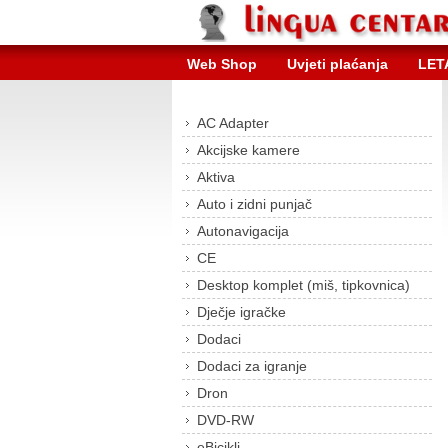
Web Shop
Uvjeti plaćanja
LET
AC Adapter
Akcijske kamere
Aktiva
Auto i zidni punjač
Autonavigacija
CE
Desktop komplet (miš, tipkovnica)
Dječje igračke
Dodaci
Dodaci za igranje
Dron
DVD-RW
eBicikli