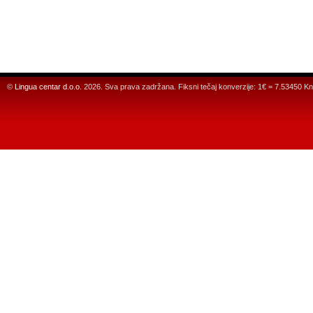
©
Lingua centar d.o.o.
2026. Sva prava zadržana. Fiksni tečaj konverzije: 1€ = 7.53450 Kn