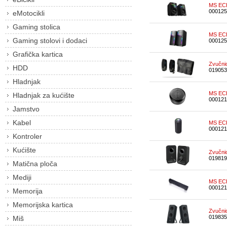
MS ECH
000125
eMotocikli
Gaming stolica
MS ECH
Gaming stolovi i dodaci
000125
Grafička kartica
Zvučni
HDD
019053
Hladnjak
MS ECH
Hladnjak za kućište
000121
Jamstvo
Kabel
MS ECH
000121
Kontroler
Kućište
Zvučnic
019819
Matična ploča
Mediji
MS ECH
000121
Memorija
Memorijska kartica
Zvučnic
019835
Miš