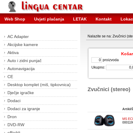
Web Shop
Uvjeti plaćanja
LETAK
Kontakt
Lokac
AC Adapter
Nalazite se na: Zvučnici (ste
Akcijske kamere
Aktiva
Košar
proizvoda
Auto i zidni punjač
Ukupno:
Autonavigacija
CE
Desktop komplet (miš, tipkovnica)
Zvučnici (stereo)
Dječje igračke
Dodaci
Dodaci za igranje
Artikl/š
Dron
MS ECH
000119
DVD-RW
eBicikli